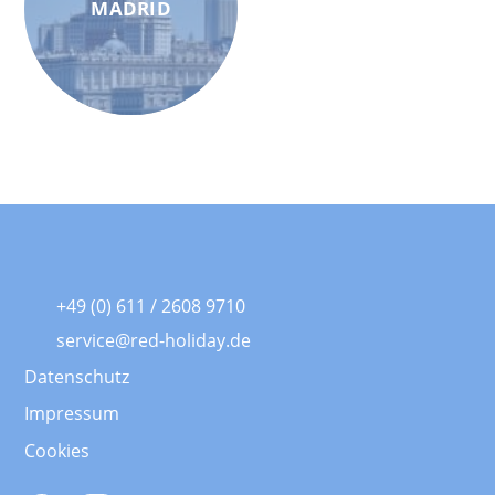
MADRID
+49 (0) 611 / 2608 9710
service@red-holiday.de
Datenschutz
Impressum
Cookies