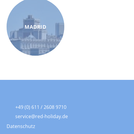
MADRID
+49 (0) 611 / 2608 9710
service@red-holiday.de
Datenschutz