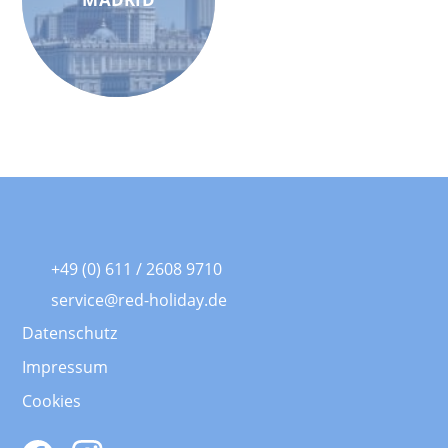
+49 (0) 611 / 2608 9710
service@red-holiday.de
Datenschutz
Impressum
Cookies