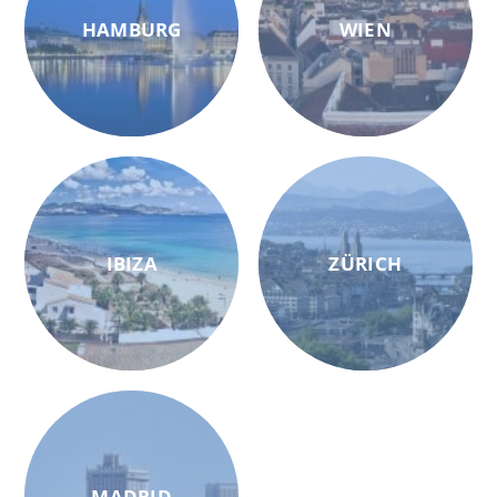
HAMBURG
WIEN
IBIZA
ZÜRICH
MADRID