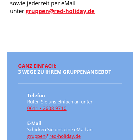
sowie jederzeit per eMail
unter
gruppen@red-holiday.de
GANZ EINFACH:
3 WEGE ZU IHREM GRUPPENANGEBOT
Telefon
Rufen Sie uns einfach an unter
0611 / 2608 9710
E-Mail
Schicken Sie uns eine eMail an
gruppen@red-holiday.de