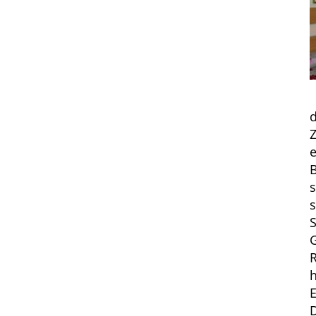
d
Z
e
s
S
G
h
E
D