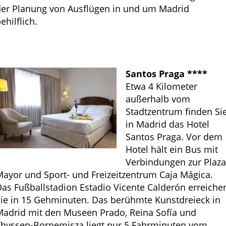
der Planung von Ausflügen in und um Madrid
ehilflich.
Santos Praga ****
Etwa 4 Kilometer
außerhalb vom
Stadtzentrum finden Si
in Madrid das Hotel
Santos Praga. Vor dem
Hotel hält ein Bus mit
Verbindungen zur Plaza
ayor und Sport- und Freizeitzentrum Caja Mágica.
as Fußballstadion Estadio Vicente Calderón erreiche
ie in 15 Gehminuten. Das berühmte Kunstdreieck in
Madrid mit den Museen Prado, Reina Sofía und
Thyssen-Bornemisza liegt nur 5 Fahrminuten vom