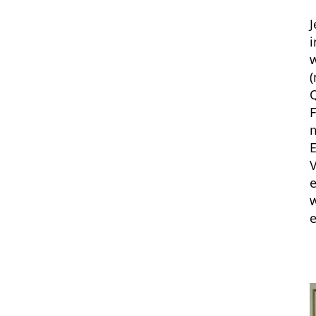
i
w
(
Q
F
m
V
e