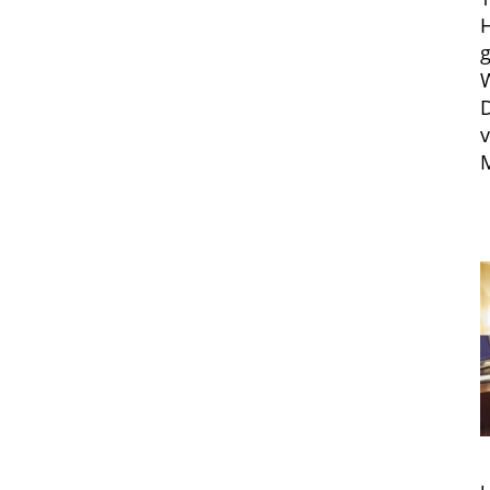
H
g
D
v