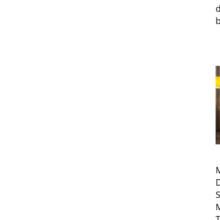
b
M
D
S