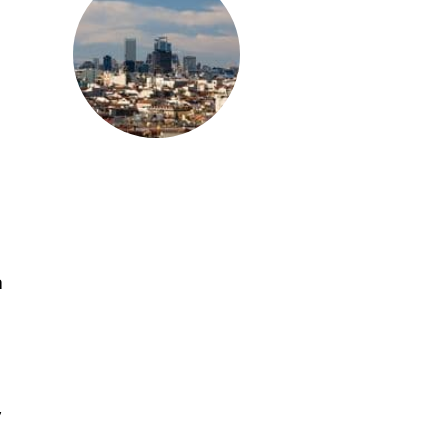
t
a
,