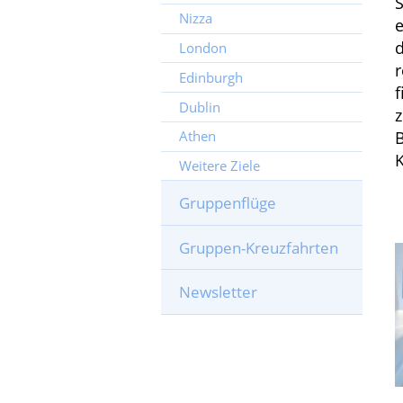
S
Nizza
e
d
London
r
Edinburgh
f
Dublin
z
B
Athen
K
Weitere Ziele
Gruppenflüge
Gruppen-Kreuzfahrten
Newsletter