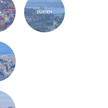
G
ZÜRICH
M