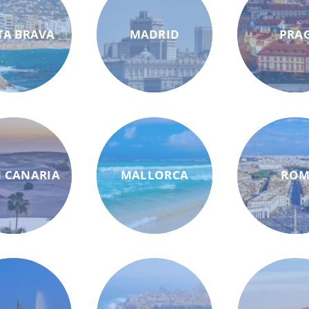
TA BRAVA
MADRID
PRA
 CANARIA
MALLORCA
RO