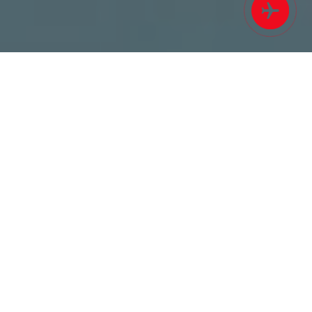
Auch die Besucher von Mallorca kommen ab
sofort in den Genuss einer Touristenkarte, die
den kostenlosen oder verbilligten Eintritt in