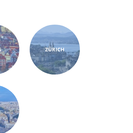
G
ZÜRICH
M