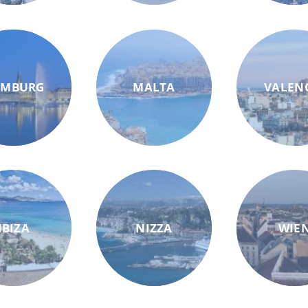
AMBURG
MALTA
VALEN
IBIZA
NIZZA
WIE