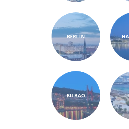
BERLIN
H
BILBAO