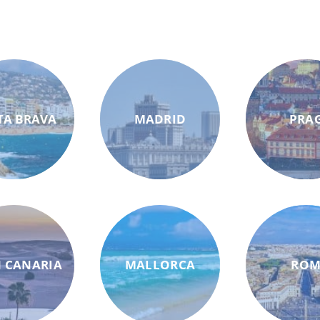
TA BRAVA
MADRID
PRA
 CANARIA
MALLORCA
RO