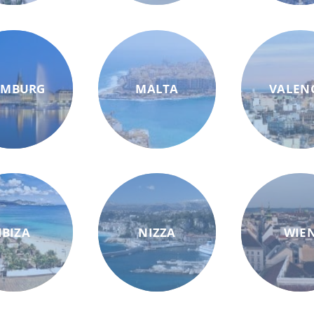
AMBURG
MALTA
VALEN
IBIZA
NIZZA
WIE