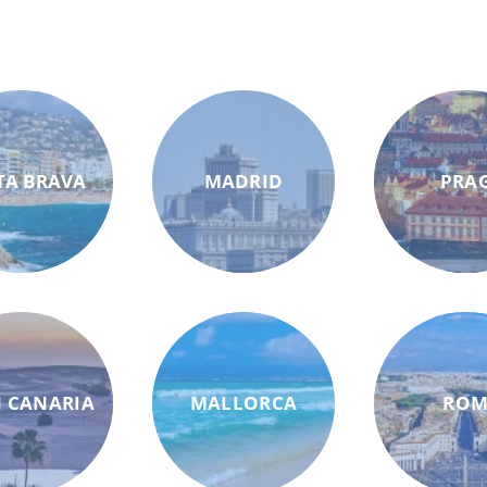
TA BRAVA
MADRID
PRA
 CANARIA
MALLORCA
RO