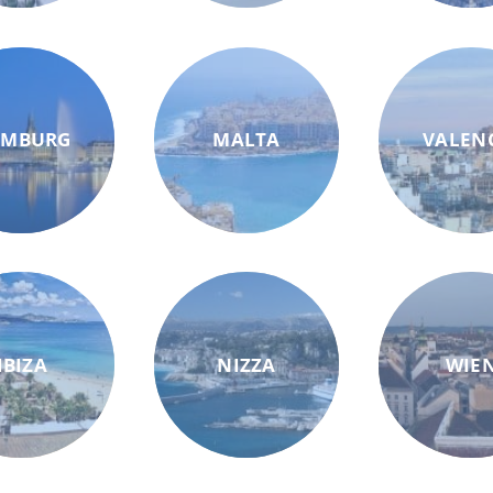
AMBURG
MALTA
VALEN
IBIZA
NIZZA
WIE