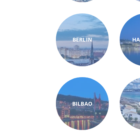
BERLIN
H
BILBAO