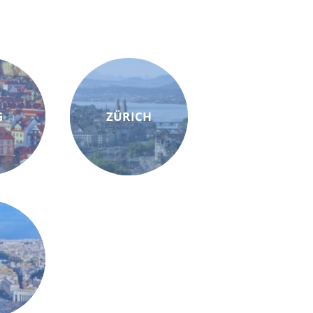
G
ZÜRICH
M