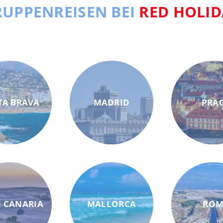
UPPENREISEN BEI
RED HOLID
TA BRAVA
MADRID
PRA
 CANARIA
MALLORCA
RO