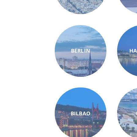
BERLIN
H
BILBAO