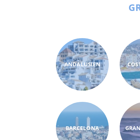
GR
ANDALUSIEN
COS
BARCELONA
GRAN