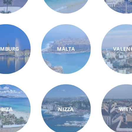
AMBURG
MALTA
VALEN
IBIZA
NIZZA
WIE