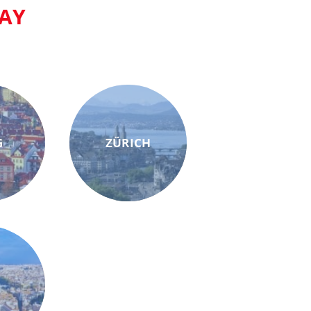
AY
G
ZÜRICH
M