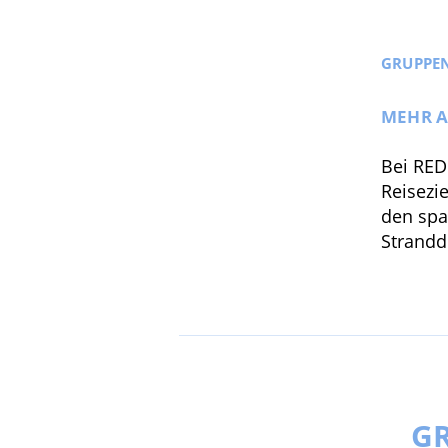
GRUPPEN
MEHR A
Bei RED
Reisezi
den spa
Strandd
GR