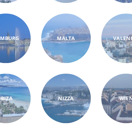
AMBURG
MALTA
VALEN
IBIZA
NIZZA
WIE