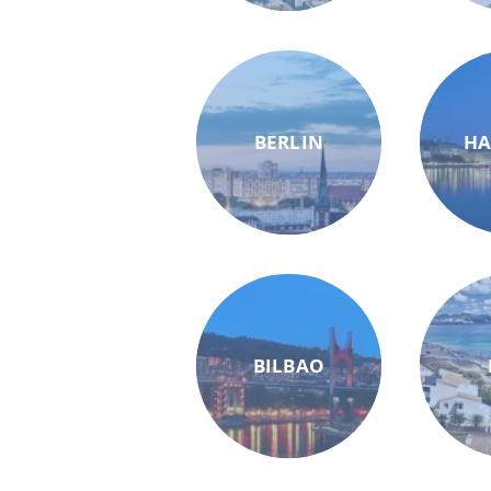
BERLIN
H
BILBAO