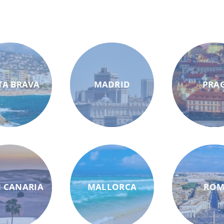
TA BRAVA
MADRID
PRA
 CANARIA
MALLORCA
RO