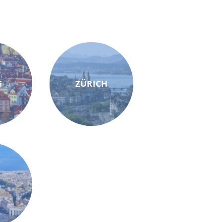
G
ZÜRICH
M