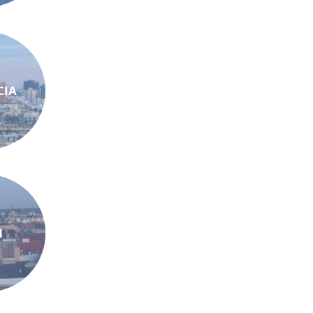
CIA
N