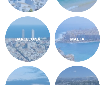
BARCELONA
MALTA
BERLIN
NIZZA