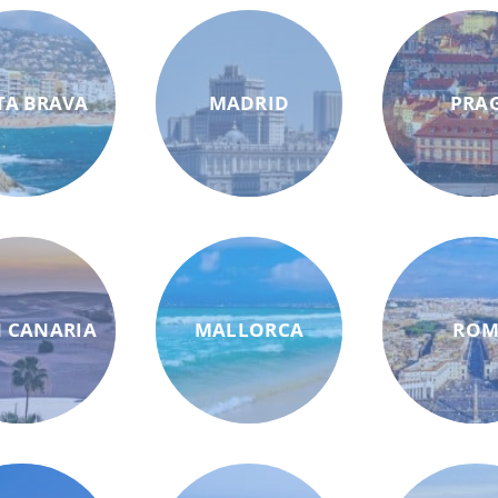
TA BRAVA
MADRID
PRA
 CANARIA
MALLORCA
RO