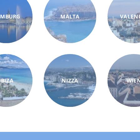
AMBURG
MALTA
VALEN
IBIZA
NIZZA
WIE