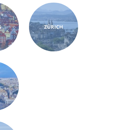
G
ZÜRICH
M