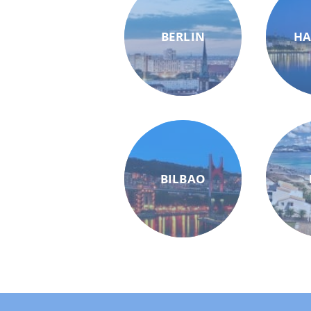
BERLIN
H
BILBAO