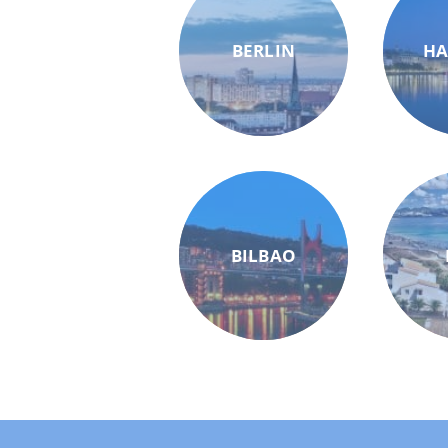
BERLIN
H
BILBAO