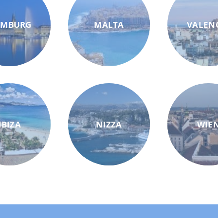
AMBURG
MALTA
VALEN
IBIZA
NIZZA
WIE