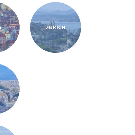
G
ZÜRICH
M