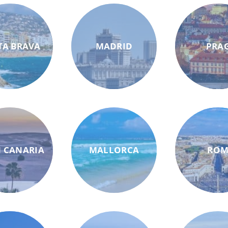
TA BRAVA
MADRID
PRA
 CANARIA
MALLORCA
RO