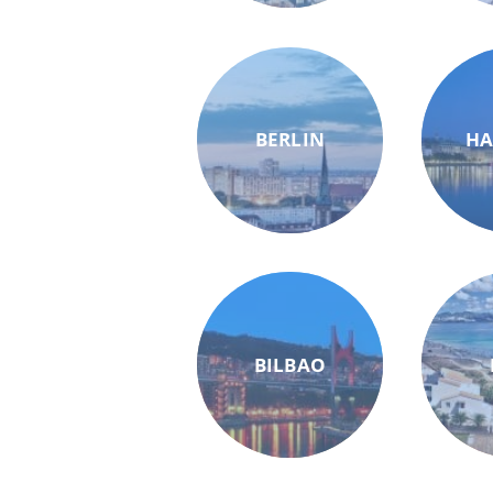
BERLIN
H
BILBAO