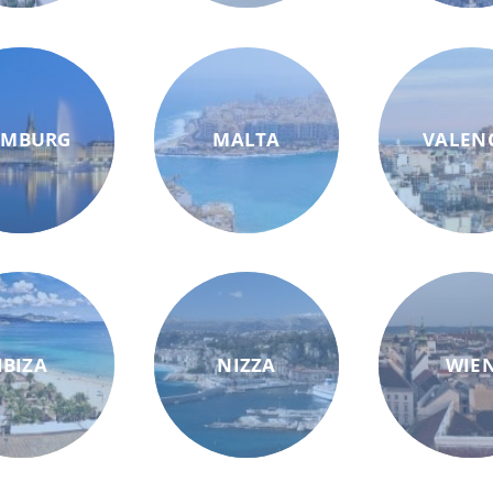
AMBURG
MALTA
VALEN
IBIZA
NIZZA
WIE