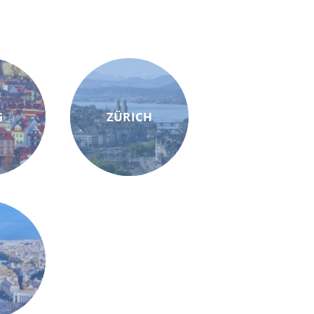
G
ZÜRICH
M