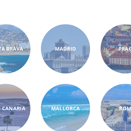
TA BRAVA
MADRID
PRA
 CANARIA
MALLORCA
RO