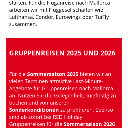
starten. Für die Fluganreise nach Mallorca
arbeiten wir mit Fluggesellschaften wie
Lufthansa, Condor, Eurowings oder TuiFly
zusammen.
GRUPPENREISEN 2025 UND 2026
Für die
Sommersaison 2025
bieten wir an
vielen Terminen attraktive Last-Minute-
Angebote für Gruppenreisen nach Mallorca
an. Nutzen Sie die Gelegenheit, kurzfristig zu
buchen und von unseren
Sonderkonditionen
zu profitieren. Ebenso
sind ab sofort bei RED Holiday
Gruppenreisen für die
Sommersaison 2026