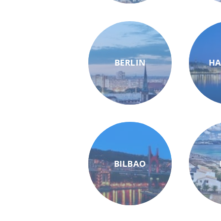
BERLIN
H
BILBAO