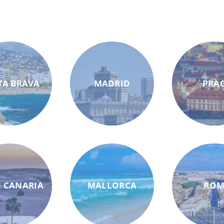
TA BRAVA
MADRID
PRA
 CANARIA
MALLORCA
RO