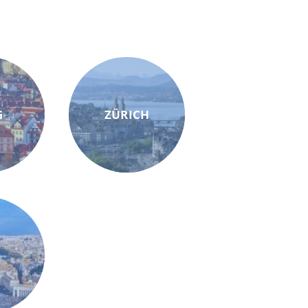
G
ZÜRICH
M