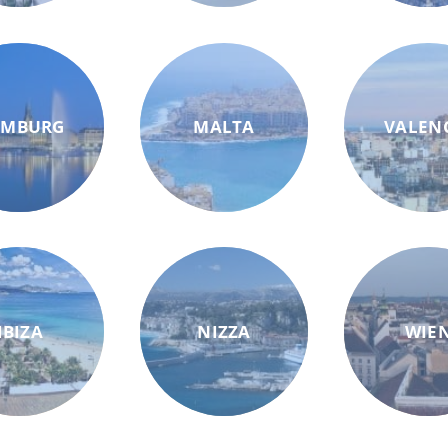
AMBURG
MALTA
VALEN
IBIZA
NIZZA
WIE