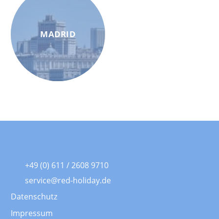
MADRID
+49 (0) 611 / 2608 9710
service@red-holiday.de
Datenschutz
Impressum