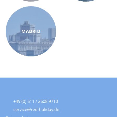
MADRID
+49 (0) 611 / 2608 9710
service@red-holiday.de