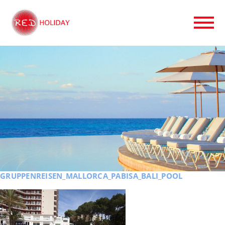
GRUPPENREISEN_MALLORCA_PABISA_BALI_POOL