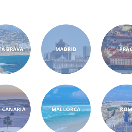
TA BRAVA
MADRID
PRA
 CANARIA
MALLORCA
RO