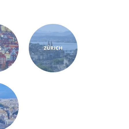
G
ZÜRICH
M