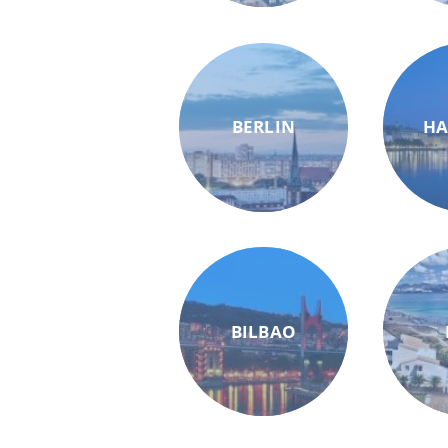
BERLIN
H
BILBAO