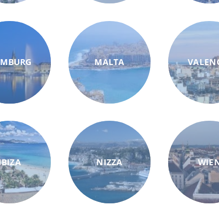
AMBURG
MALTA
VALEN
IBIZA
NIZZA
WIE