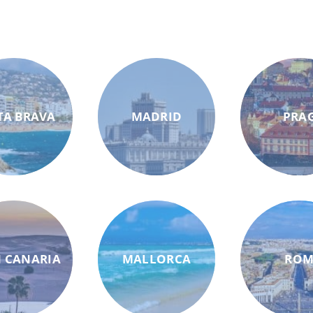
TA BRAVA
MADRID
PRA
 CANARIA
MALLORCA
RO