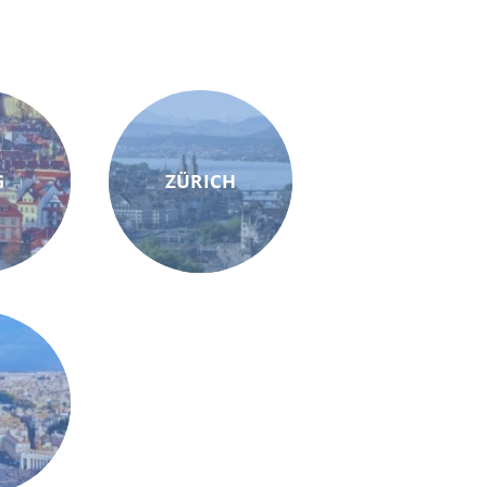
G
ZÜRICH
M