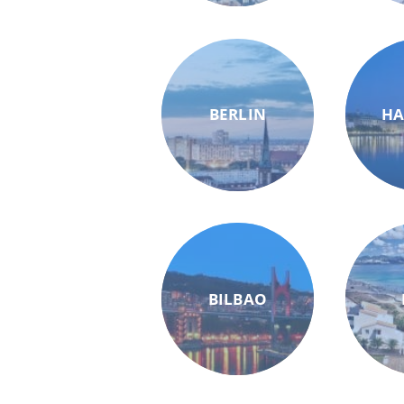
BERLIN
H
BILBAO