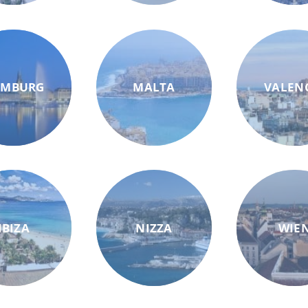
AMBURG
MALTA
VALEN
IBIZA
NIZZA
WIE