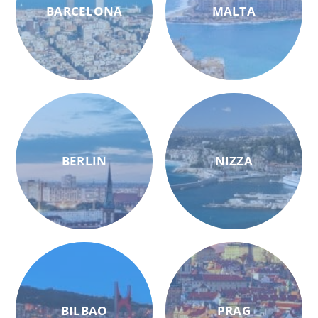
BARCELONA
MALTA
BERLIN
NIZZA
BILBAO
PRAG