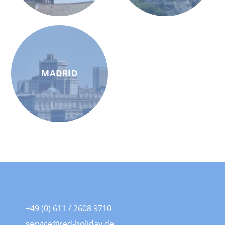
MADRID
+49 (0) 611 / 2608 9710
service@red-holiday.de