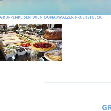
GRUPPENREISEN_WIEN_DONAUWALZER_FRUEHSTUECK
GR