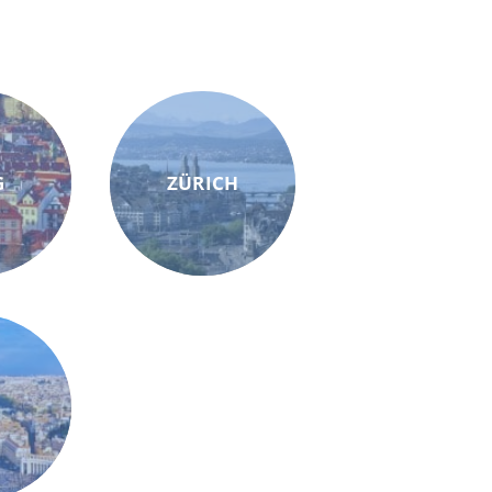
G
ZÜRICH
M