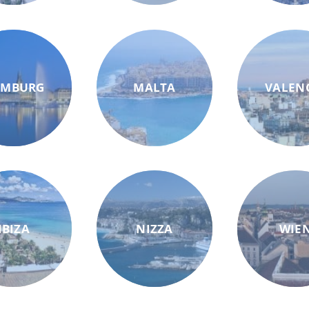
AMBURG
MALTA
VALEN
IBIZA
NIZZA
WIE