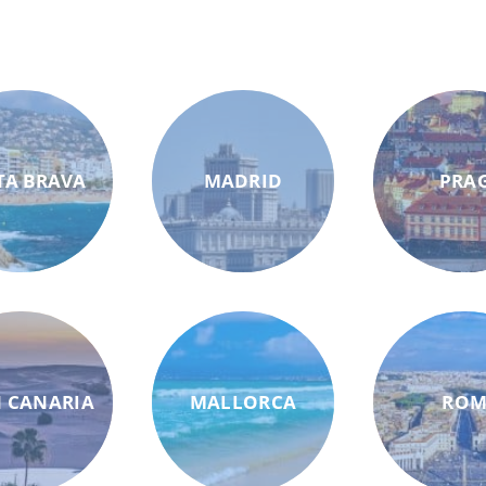
TA BRAVA
MADRID
PRA
 CANARIA
MALLORCA
RO