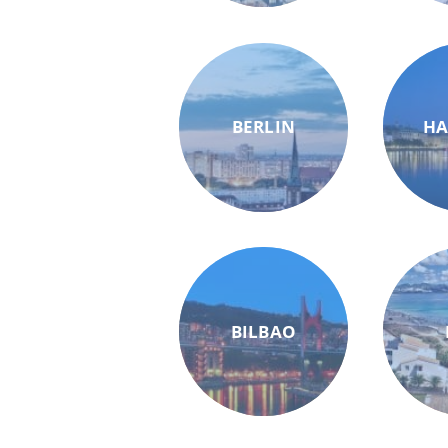
BERLIN
H
BILBAO