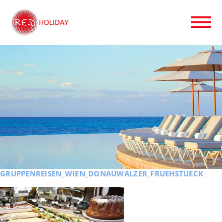
GRUPPENREISEN_WIEN_DONAUWALZER_FRUEHSTUECK