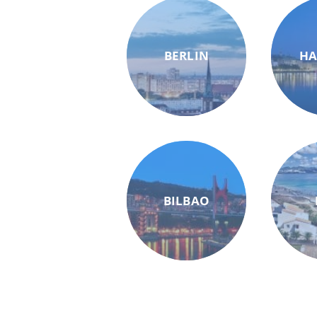
BERLIN
H
BILBAO