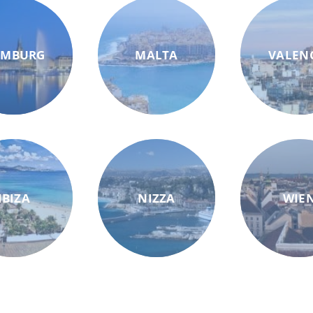
AMBURG
MALTA
VALEN
IBIZA
NIZZA
WIE