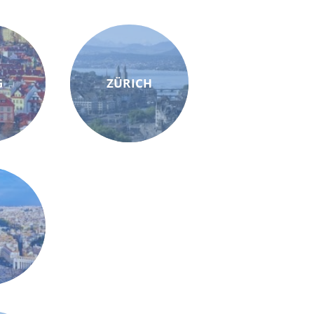
G
ZÜRICH
M