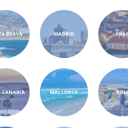
TA BRAVA
MADRID
PRA
 CANARIA
MALLORCA
RO