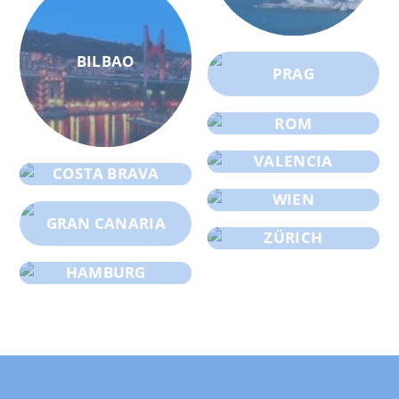
BILBAO
PRAG
ROM
VALENCIA
COSTA BRAVA
WIEN
GRAN CANARIA
ZÜRICH
HAMBURG