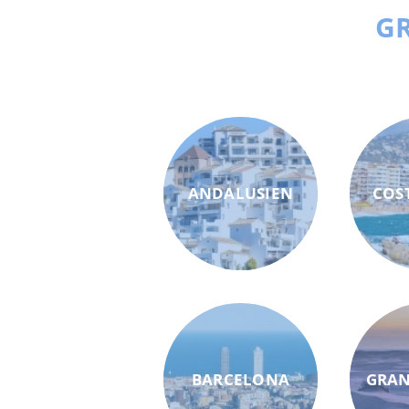
GR
ANDALUSIEN
COS
BARCELONA
GRAN