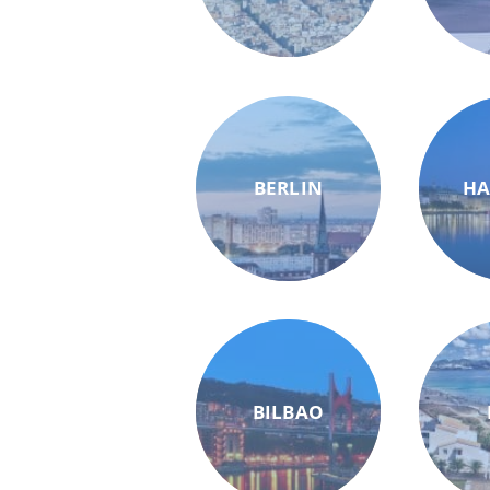
BERLIN
H
BILBAO