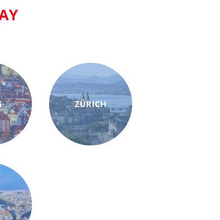
AY
G
ZÜRICH
M