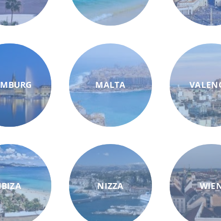
AMBURG
MALTA
VALEN
IBIZA
NIZZA
WIE