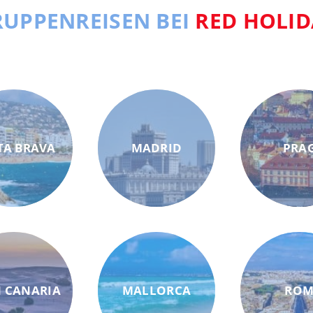
UPPENREISEN BEI
RED HOLID
TA BRAVA
MADRID
PRA
 CANARIA
MALLORCA
RO