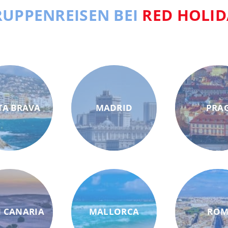
UPPENREISEN BEI
RED HOLID
TA BRAVA
MADRID
PRA
 CANARIA
MALLORCA
RO