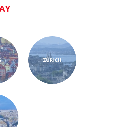
AY
G
ZÜRICH
M