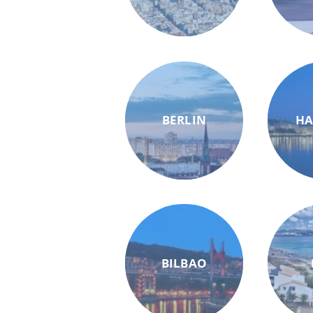
BERLIN
H
BILBAO