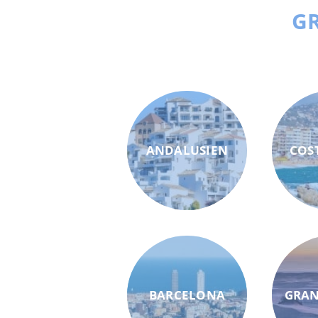
GR
ANDALUSIEN
COS
BARCELONA
GRAN