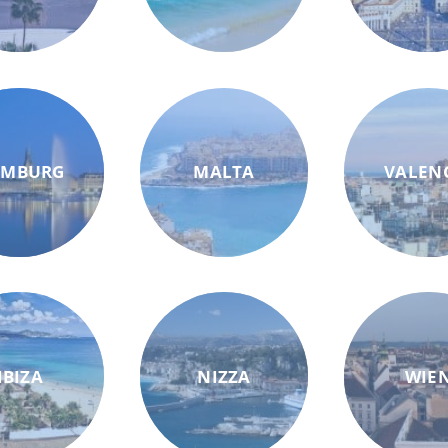
AMBURG
MALTA
VALEN
IBIZA
NIZZA
WIE