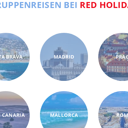
UPPENREISEN BEI
RED HOLID
TA BRAVA
MADRID
PRA
 CANARIA
MALLORCA
RO