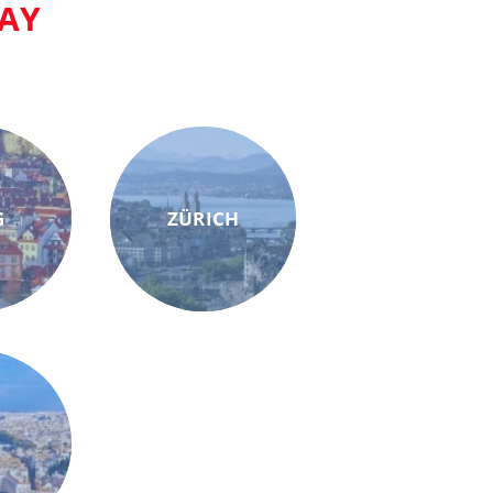
AY
G
ZÜRICH
M