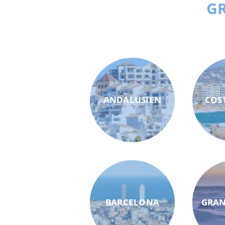
GR
ANDALUSIEN
COS
BARCELONA
GRAN