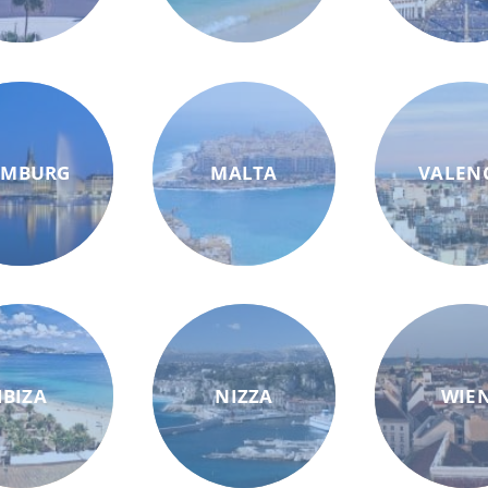
AMBURG
MALTA
VALEN
IBIZA
NIZZA
WIE