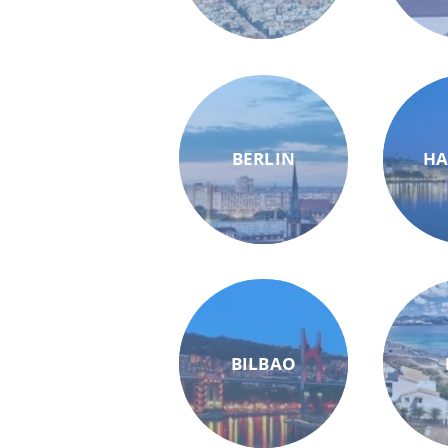
BERLIN
H
BILBAO