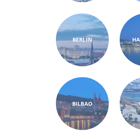
BERLIN
H
BILBAO