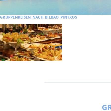
GRUPPENREISEN_NACH_BILBAO_PINTXOS
GR