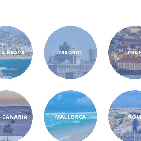
TA BRAVA
MADRID
PRA
 CANARIA
MALLORCA
RO