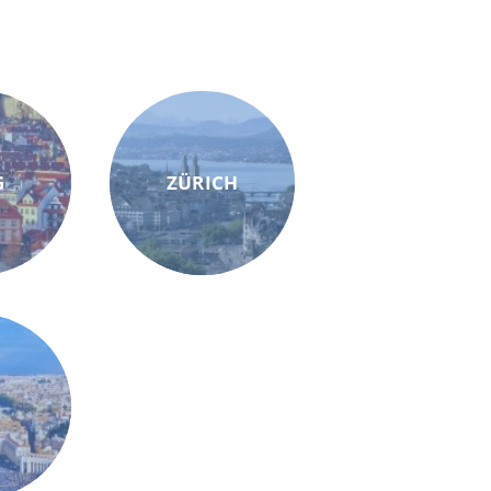
G
ZÜRICH
M