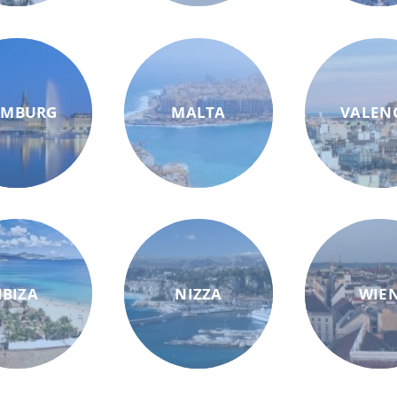
AMBURG
MALTA
VALEN
IBIZA
NIZZA
WIE