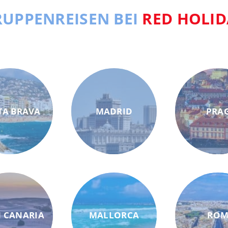
UPPENREISEN BEI
RED HOLID
TA BRAVA
MADRID
PRA
 CANARIA
MALLORCA
RO