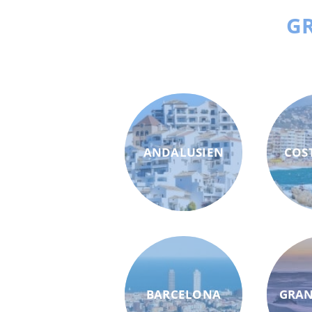
GR
ANDALUSIEN
COS
BARCELONA
GRAN