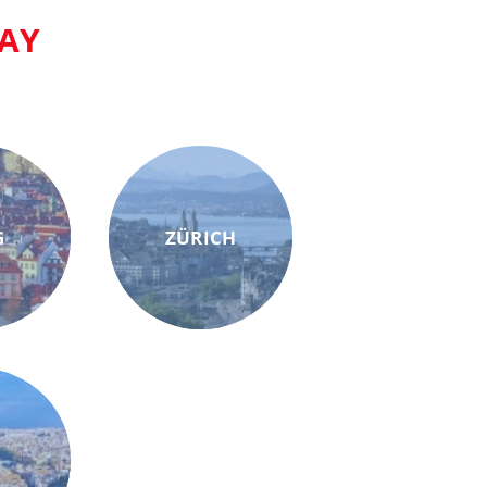
AY
G
ZÜRICH
M