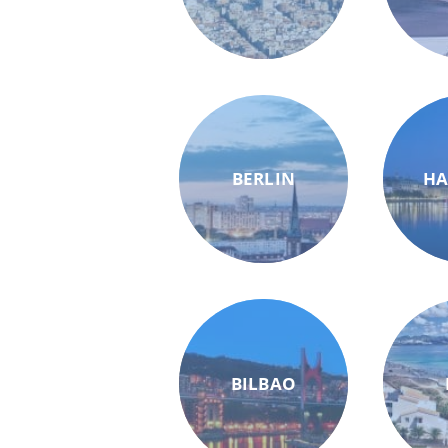
BERLIN
H
BILBAO