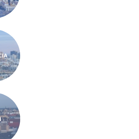
CIA
N