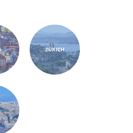
G
ZÜRICH
M