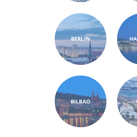
BERLIN
H
BILBAO