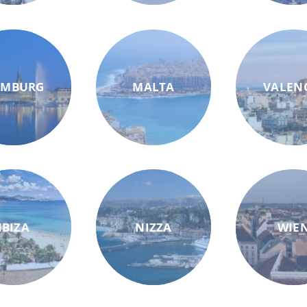
AMBURG
MALTA
VALEN
IBIZA
NIZZA
WIE