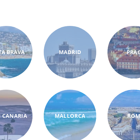
TA BRAVA
MADRID
PRA
 CANARIA
MALLORCA
RO